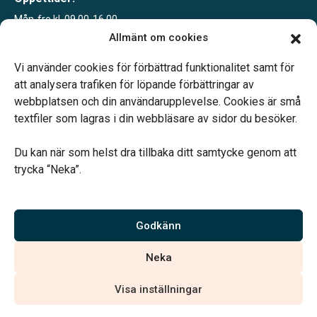
Mån-fre kl. 09.00-16.00
Sommartid juni-sept
Allmänt om cookies
Mån-fre kl. 09.00-12.00
Telefonjour dygnet runt.
Vi använder cookies för förbättrad funktionalitet samt för
att analysera trafiken för löpande förbättringar av
webbplatsen och din användarupplevelse. Cookies är små
textfiler som lagras i din webbläsare av sidor du besöker.
Du kan när som helst dra tillbaka ditt samtycke genom att
Vårt systerbolag Verahill hjälper dig med familjejuridiken –
trycka “Neka”.
genom hela livet.
Varmt välkommen.
Godkänn
Vi är auktoriserade av Sveriges Begravningsbyråers Förbund och
Neka
har högt ställda krav på utbildning, kvalitet, miljö och arbetsmiljö.
Visa inställningar