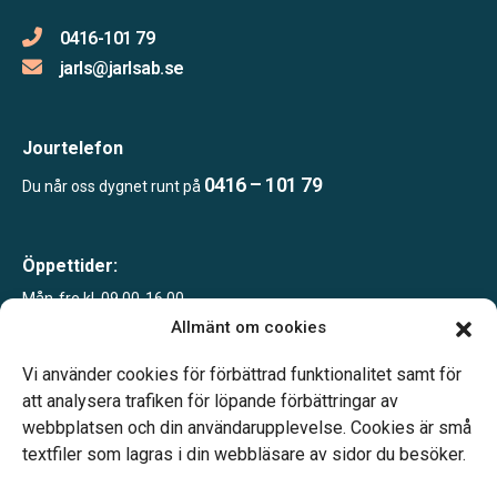
0416-101 79
jarls@jarlsab.se
Jourtelefon
0416 – 101 79
Du når oss dygnet runt på
Öppettider:
Mån-fre kl. 09.00-16.00
Sommartid juni-sept
Allmänt om cookies
Mån-fre kl. 09.00-12.00
Telefonjour dygnet runt.
Vi använder cookies för förbättrad funktionalitet samt för
att analysera trafiken för löpande förbättringar av
webbplatsen och din användarupplevelse. Cookies är små
textfiler som lagras i din webbläsare av sidor du besöker.