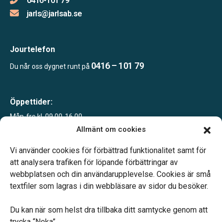
0416-101 79
jarls@jarlsab.se
Jourtelefon
0416 – 101 79
Du når oss dygnet runt på
Öppettider:
Mån-fre kl. 09.00-16.00
Sommartid juni-sept
Allmänt om cookies
Mån-fre kl. 09.00-12.00
Telefonjour dygnet runt.
Vi använder cookies för förbättrad funktionalitet samt för
att analysera trafiken för löpande förbättringar av
webbplatsen och din användarupplevelse. Cookies är små
textfiler som lagras i din webbläsare av sidor du besöker.
Du kan när som helst dra tillbaka ditt samtycke genom att
Vårt systerbolag Verahill hjälper dig med familjejuridiken –
trycka “Neka”.