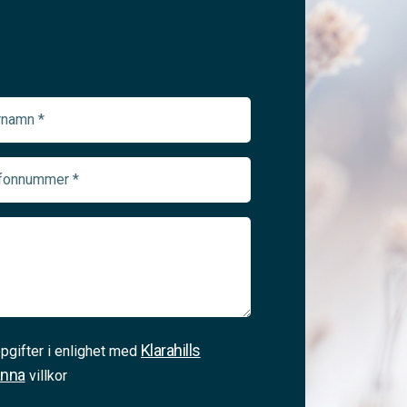
namn
ed)
onnummer
ed)
Klarahills
pgifter i enlighet med
änna
villkor