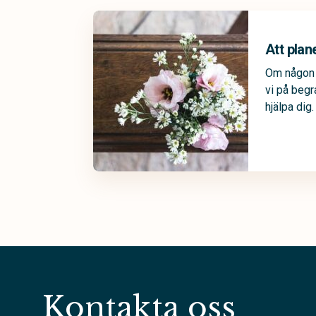
Att plan
Om någon i
vi på begr
hjälpa dig.
Kontakta oss