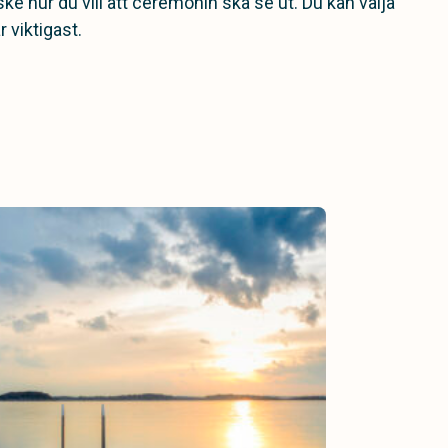
ske hur du vill att ceremonin ska se ut. Du kan välja
 viktigast.