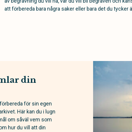
av begravning du vill ha, var du vill bli begraven och kan
att förbereda bara några saker eller bara det du tycker är
mlar din
t förbereda för sin egen
sarkivet. Här kan du i lugn
kemål om såväl vem som
om hur du vill att din