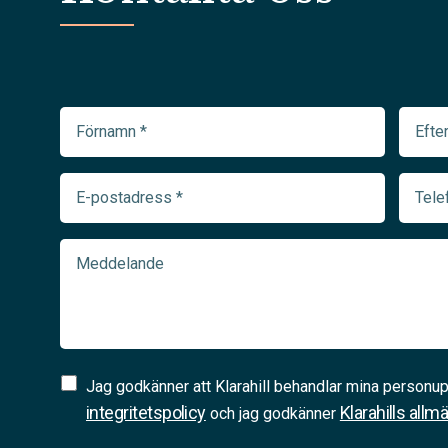
Förnamn
Efter
(Required)
(Requir
E-
Telef
postadress
(Requir
(Required)
Meddelande
Samtycke
Jag godkänner att Klarahill behandlar mina personup
(Required)
integritetspolicy
Klarahills allm
och jag godkänner