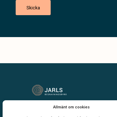
Skicka
Vår begravningsbyrå är en del av Klarahill.
Allmänt om cookies
Klarahill består av kunniga lokala familjeföretag so