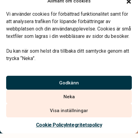
Allmänt om cookies
Mån-fre kl. 09.00-12.00
Telefonjour dygnet runt.
Vi använder cookies för förbättrad funktionalitet samt för
att analysera trafiken för löpande förbättringar av
webbplatsen och din användarupplevelse. Cookies är små
textfiler som lagras i din webbläsare av sidor du besöker.
Du kan när som helst dra tillbaka ditt samtycke genom att
Vårt systerbolag Verahill hjälper dig med familjejuridiken –
trycka “Neka”.
genom hela livet.
Varmt välkommen.
Godkänn
Vi är auktoriserade av Sveriges Begravningsbyråers Förbund och
Neka
har högt ställda krav på utbildning, kvalitet, miljö och arbetsmiljö.
Visa inställningar
Kontakta oss
Cookie Policy
Integritetspolicy