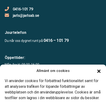
0416-101 79
jarls@jarlsab.se
Jourtelefon
0416 – 101 79
Du når oss dygnet runt på
Öppettider:
Mån-fre kl. 09.00-16.00
Sommartid juni-sept
Allmänt om cookies
Mån-fre kl. 09.00-12.00
Telefonjour dygnet runt.
Vi använder cookies för förbättrad funktionalitet samt för
att analysera trafiken för löpande förbättringar av
webbplatsen och din användarupplevelse. Cookies är små
textfiler som lagras i din webbläsare av sidor du besöker.