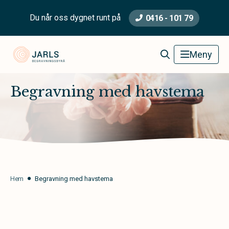
Du når oss dygnet runt på
0416 - 101 79
Jarls Begravningsbyrå
Meny
Begravning med havstema
Hem
Begravning med havstema