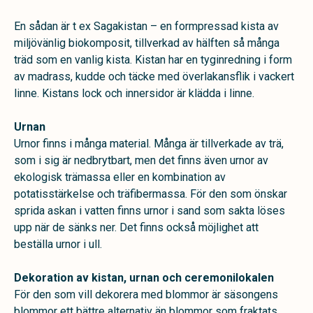
En sådan är t ex Sagakistan – en
formpressad kista av
miljövänlig biokomposit, tillverkad av hälften så många
träd som en vanlig kista. Kistan har en tyginredning i form
av madrass, kudde och täcke med överlakansflik i vackert
linne. Kistans lock och innersidor är klädda i linne.
Urnan
Urnor finns i många material. Många är tillverkade av trä,
som i sig är nedbrytbart, men det finns även urnor av
ekologisk trämassa eller en kombination av
potatisstärkelse och träfibermassa. För den som önskar
sprida askan i vatten finns urnor i sand som sakta löses
upp när de sänks ner. Det finns också möjlighet att
beställa urnor i ull.
Dekoration av kistan, urnan och ceremonilokalen
För den som vill dekorera med blommor är säsongens
blommor ett bättre alternativ än blommor som fraktats