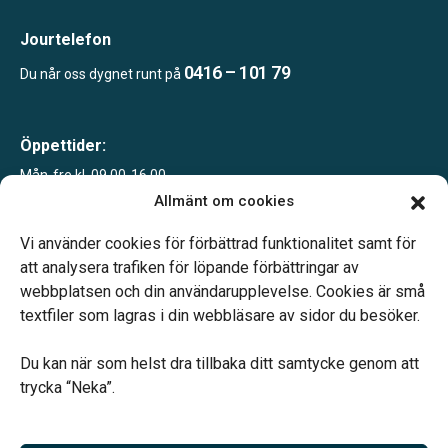
Jourtelefon
0416 – 101 79
Du når oss dygnet runt på
Öppettider:
Mån-fre kl. 09.00-16.00
Sommartid juni-sept
Allmänt om cookies
Mån-fre kl. 09.00-12.00
Telefonjour dygnet runt.
Vi använder cookies för förbättrad funktionalitet samt för
att analysera trafiken för löpande förbättringar av
webbplatsen och din användarupplevelse. Cookies är små
textfiler som lagras i din webbläsare av sidor du besöker.
Du kan när som helst dra tillbaka ditt samtycke genom att
Vårt systerbolag Verahill hjälper dig med familjejuridiken –
trycka “Neka”.
genom hela livet.
Varmt välkommen.