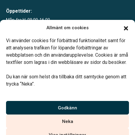
Öppettider:
Mån-fre kl. 09.00-16.00
Sommartid juni-sept
Allmänt om cookies
Mån-fre kl. 09.00-12.00
Telefonjour dygnet runt.
Vi använder cookies för förbättrad funktionalitet samt för
att analysera trafiken för löpande förbättringar av
webbplatsen och din användarupplevelse. Cookies är små
textfiler som lagras i din webbläsare av sidor du besöker.
Du kan när som helst dra tillbaka ditt samtycke genom att
Vårt systerbolag Verahill hjälper dig med familjejuridiken –
trycka “Neka”.
genom hela livet.
Varmt välkommen.
Godkänn
Vi är auktoriserade av Sveriges Begravningsbyråers Förbund och
Neka
har högt ställda krav på utbildning, kvalitet, miljö och arbetsmiljö.
Visa inställningar