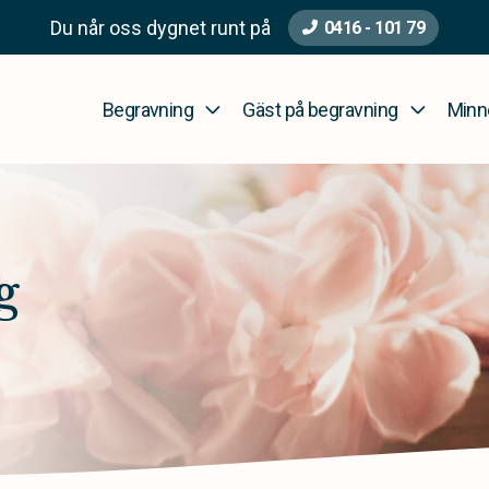
Du når oss dygnet runt på
0416 - 101 79
Begravning
Gäst på begravning
Minn
g