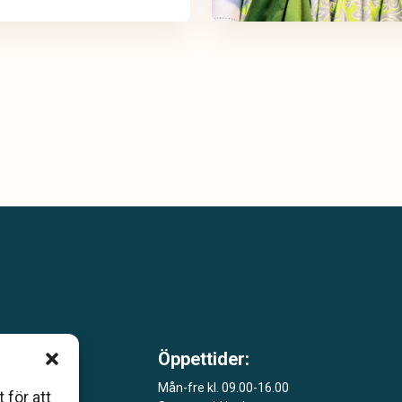
Öppettider:
m är
Mån-fre kl. 09.00-16.00
 för att