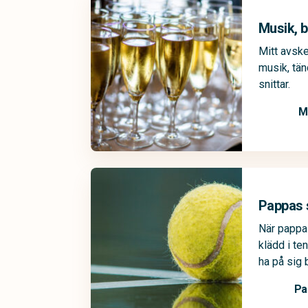
Musik, b
Mitt avsk
musik, tän
snittar.
M
Pappas 
När pappa
klädd i te
ha på sig
Pa