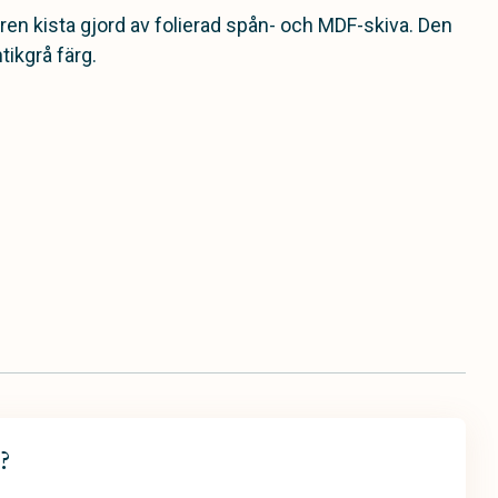
ilren kista gjord av folierad spån- och MDF-skiva. Den
tikgrå färg.
?