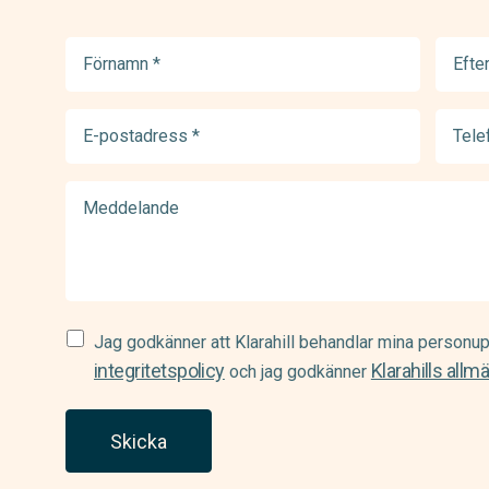
Förnamn
Efter
(Required)
(Requir
E-
Telef
postadress
(Requir
(Required)
Meddelande
Samtycke
Jag godkänner att Klarahill behandlar mina personup
(Required)
integritetspolicy
Klarahills allm
och jag godkänner
Skicka