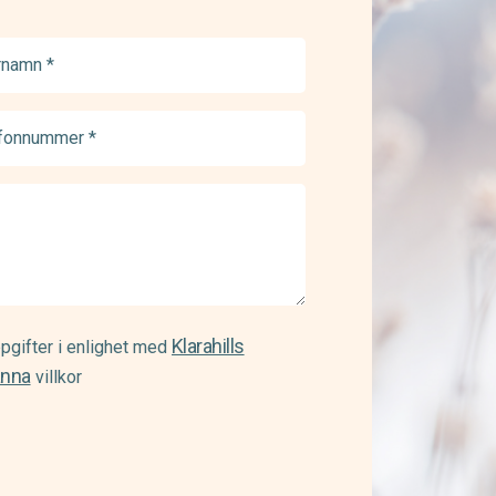
namn
ed)
onnummer
ed)
Klarahills
pgifter i enlighet med
änna
villkor