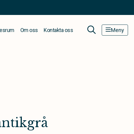
esrum
Om oss
Kontakta oss
Meny
antikgrå