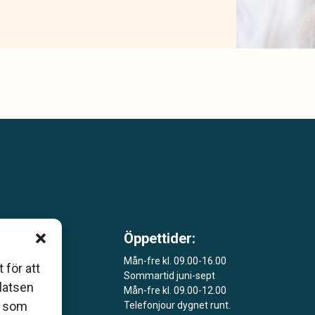
Öppettider:
m är
Mån-fre kl. 09.00-16.00
 för att
Sommartid juni-sept
åde
platsen
Mån-fre kl. 09.00-12.00
r som
Telefonjour dygnet runt.