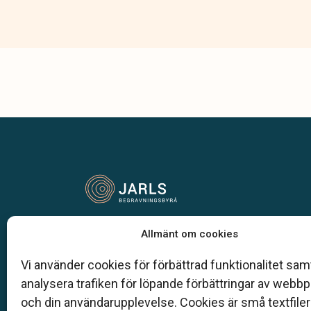
Vår begravningsbyrå är en del av Klarahill.
Allmänt om cookies
Klarahill består av kunniga lokala familjeföretag so
auktoriserade inom Sveriges begravningsbyråers
Vi använder cookies för förbättrad funktionalitet samt
förbund (SBF). Det personliga är centralt för oss, b
analysera trafiken för löpande förbättringar av webb
när det gäller bemötande och när vi utformar
och din användarupplevelse. Cookies är små textfile
skräddarsydda personliga begravningar.