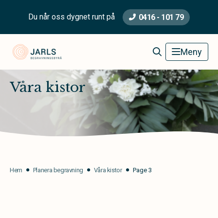
Du når oss dygnet runt på
0416 - 101 79
Jarls Begravningsbyrå
Meny
Våra kistor
Hem
Planera begravning
Våra kistor
Page 3