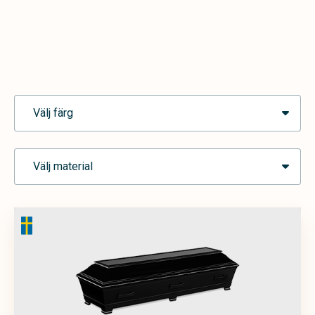
Välj färg
Välj material
Ask
Blå
Brun
Grå