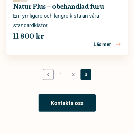
Natur Plus – obehandlad furu
En rymligare och längre kista än våra
standardkistor.
11 800 kr
Läs mer
om Natur P
1
2
3
Kontakta oss