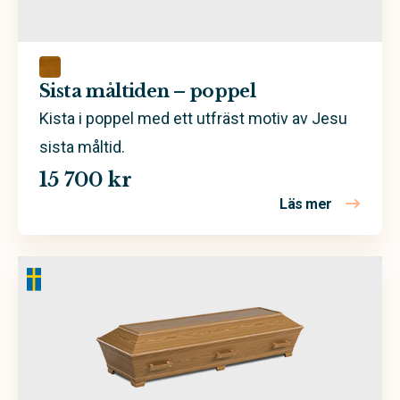
Spån- och MDF-skiva
Sista måltiden – poppel
Kista i poppel med ett utfräst motiv av Jesu
sista måltid.
15 700 kr
Läs mer
om Sista m