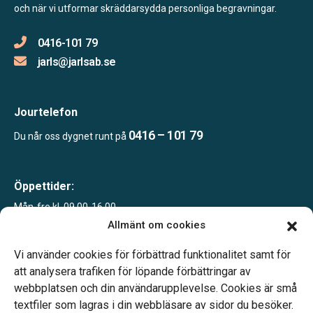
och när vi utformar skräddarsydda personliga begravningar.
0416-101 79
jarls@jarlsab.se
Jourtelefon
0416 – 101 79
Du når oss dygnet runt på
Öppettider:
Mån-fre kl. 09.00-16.00
Sommartid juni-sept
Allmänt om cookies
Mån-fre kl. 09.00-12.00
Telefonjour dygnet runt.
Vi använder cookies för förbättrad funktionalitet samt för
att analysera trafiken för löpande förbättringar av
webbplatsen och din användarupplevelse. Cookies är små
textfiler som lagras i din webbläsare av sidor du besöker.